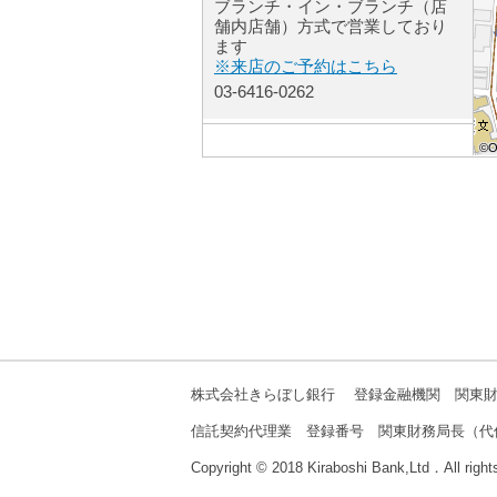
ブランチ・イン・ブランチ（店
舗内店舗）方式で営業しており
ます
※来店のご予約はこちら
03-6416-0262
青山通支店
©O
©O
©O
©O
©O
©O
©O
©O
©O
〒150-0042
東京都渋谷区宇田川町３３－７
※渋谷支店・渋谷中央支店とブ
ランチ・イン・ブランチ（店舗
内店舗）方式で営業しておりま
す
※来店のご予約はこちら
03-6416-9980
渋谷駅出張所
東京都渋谷区道玄坂１－４－１
株式会社きらぼし銀行 登録金融機関 関東財
信託契約代理業 登録番号 関東財務局長（代
Copyright © 2018 Kiraboshi Bank,Ltd．All right