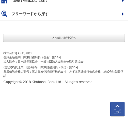
旧銀行を指定して探す
フリーワードから探す
きらぼし銀行TOPへ
株式会社きらぼし銀行
登録金融機関 関東財務局長（登金）第53号
加入協会：日本証券業協会 一般社団法人金融先物取引業協会
信託契約代理業 登録番号 関東財務局長（代信）第35号
所属信託会社の商号：三井住友信託銀行株式会社 みずほ信託銀行株式会社 株式会社朝日信
託
Copyright © 2018 Kiraboshi Bank,Ltd．All rights reserved.