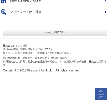
旧銀行を指定して探す
フリーワードから探す
きらぼし銀行TOPへ
株式会社きらぼし銀行
登録金融機関 関東財務局長（登金）第53号
加入協会：日本証券業協会 一般社団法人金融先物取引業協会
信託契約代理業 登録番号 関東財務局長（代信）第35号
所属信託会社の商号：三井住友信託銀行株式会社 みずほ信託銀行株式会社 株式会社朝日信
託
Copyright © 2018 Kiraboshi Bank,Ltd．All rights reserved.