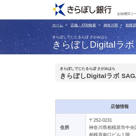
金融機関コー
ホーム
店舗・ATM検索
神奈川県
相模
きらぼしでじたるらぼ さがみはら
きらぼしDigitalラボ
きらぼしでじたるらぼ さがみはら
きらぼしDigitalラボ SAG
店舗情報
〒252-0231
住所
神奈川県相模原市中
相模原南口ビル１階