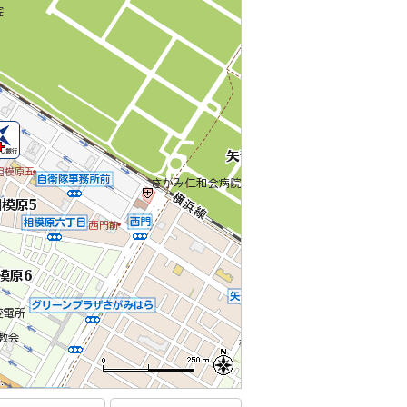
.
.
.
.
.
.
.
.
.