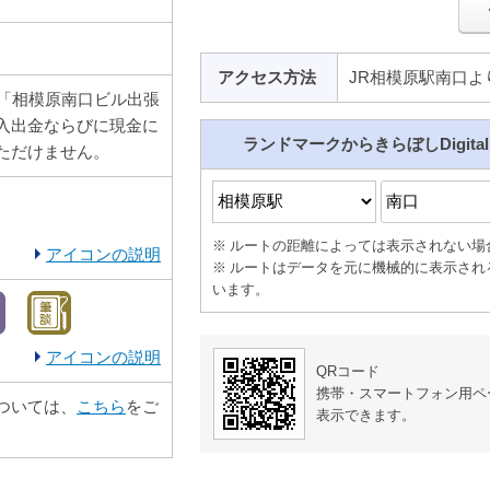
アクセス方法
JR相模原駅南口より
M「相模原南口ビル出張
入出金ならびに現金に
ランドマークからきらぼしDigita
ただけません。
ルートの距離によっては表示されない場
アイコンの説明
ルートはデータを元に機械的に表示され
います。
アイコンの説明
QRコード
携帯・スマートフォン用ペ
ついては、
こちら
をご
表示できます。