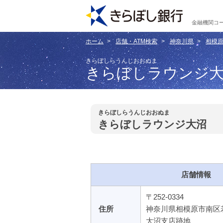
金融機関コー
ホーム
店舗・ATM検索
神奈川県
相模
きらぼしらうんじおおぬま
きらぼしラウンジ
きらぼしらうんじおおぬま
きらぼしラウンジ大沼
店舗情報
〒252-0334
住所
神奈川県相模原市南区
大沼支店跡地