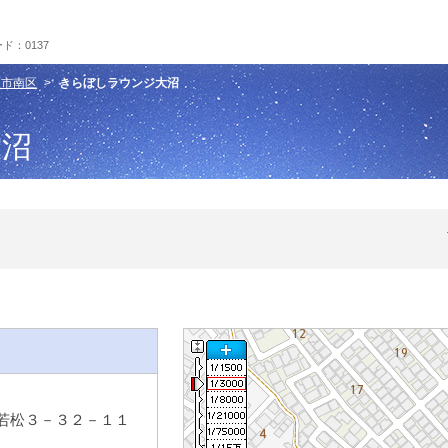
ド：0137
原市南区
きらぼしラウンジ大沼
大沼
若松３－３２－１１