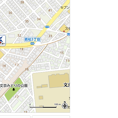
.
.
.
.
.
.
.
.
.