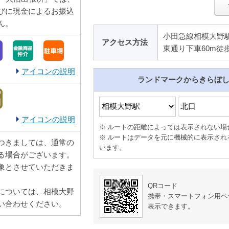
びに現金によるお振込
ん。
小田急線相模大野
アクセス方法
東通り下車60m徒
アイコンの説明
ランドマークからきらぼ
アイコンの説明
ルートの距離によっては表示されない場
ルートはデータを元に機械的に表示され
つきましては、通常の
います。
る場合がございます。
象とさせていただきま
QRコード
については、相模大野
携帯・スマートフォン用ペ
い合わせください。
表示できます。