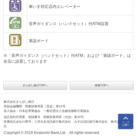
車いす対応店内エレベーター
音声ガイダンス（ハンドセット）付ATM設置
筆談ボード
※「音声ガイダンス（ハンドセット）付ATM」および「筆談ボード」は
全店に設置しております
きらぼし銀行TOPへ
検索TOPへ
株式会社きらぼし銀行
登録金融機関 関東財務局長（登金）第53号
加入協会：日本証券業協会 一般社団法人金融先物取引業協会
信託契約代理業 登録番号 関東財務局長（代信）第35号
所属信託会社の商号：三井住友信託銀行株式会社 みずほ信託銀行株式会社 株式会社朝日信
託
Copyright © 2018 Kiraboshi Bank,Ltd．All rights reserved.