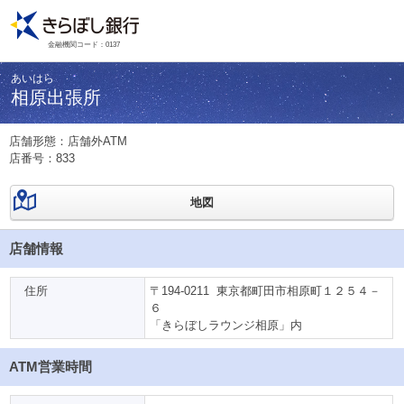
金融機関コード：0137
あいはら
相原出張所
店舗形態：店舗外ATM
店番号：
833
地図
店舗情報
住所
〒194-0211 東京都町田市相原町１２５４－
６
「きらぼしラウンジ相原」内
ATM営業時間