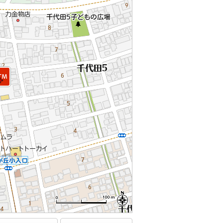
.
.
.
.
.
.
.
.
.