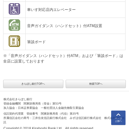
車いす対応店内エレベーター
音声ガイダンス（ハンドセット）付ATM設置
筆談ボード
※「音声ガイダンス（ハンドセット）付ATM」および「筆談ボード」は
全店に設置しております
きらぼし銀行TOPへ
検索TOPへ
株式会社きらぼし銀行
登録金融機関 関東財務局長（登金）第53号
加入協会：日本証券業協会 一般社団法人金融先物取引業協会
信託契約代理業 登録番号 関東財務局長（代信）第35号
所属信託会社の商号：三井住友信託銀行株式会社 みずほ信託銀行株式会社 株式会社朝日信
託
Copyright © 2018 Kiraboshi Bank,Ltd．All rights reserved.