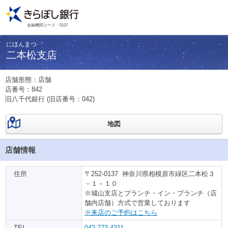
金融機関コード：0137
にほんまつ
二本松支店
店舗形態：店舗
店番号：
842
旧八千代銀行
(旧店番号：042)
地図
店舗情報
住所
〒252-0137 神奈川県相模原市緑区二本松３
－１－１０
※城山支店とブランチ・イン・ブランチ（店
舗内店舗）方式で営業しております
※来店のご予約はこちら
TEL
042-773-4311