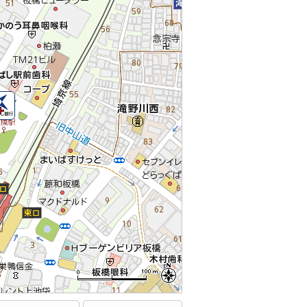
.
.
.
.
.
.
.
.
.