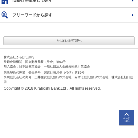
旧銀行を指定して探す
フリーワードから探す
きらぼし銀行TOPへ
株式会社きらぼし銀行
登録金融機関 関東財務局長（登金）第53号
加入協会：日本証券業協会 一般社団法人金融先物取引業協会
信託契約代理業 登録番号 関東財務局長（代信）第35号
所属信託会社の商号：三井住友信託銀行株式会社 みずほ信託銀行株式会社 株式会社朝日信
託
Copyright © 2018 Kiraboshi Bank,Ltd．All rights reserved.