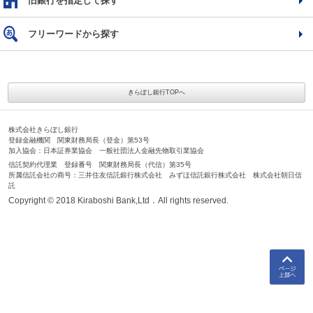
旧銀行を指定して探す
フリーワードから探す
きらぼし銀行TOPへ
株式会社きらぼし銀行
登録金融機関 関東財務局長（登金）第53号
加入協会：日本証券業協会 一般社団法人金融先物取引業協会
信託契約代理業 登録番号 関東財務局長（代信）第35号
所属信託会社の商号：三井住友信託銀行株式会社 みずほ信託銀行株式会社 株式会社朝日信
託
Copyright © 2018 Kiraboshi Bank,Ltd．All rights reserved.