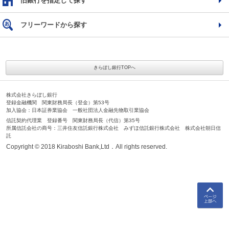
旧銀行を指定して探す
フリーワードから探す
きらぼし銀行TOPへ
株式会社きらぼし銀行
登録金融機関 関東財務局長（登金）第53号
加入協会：日本証券業協会 一般社団法人金融先物取引業協会
信託契約代理業 登録番号 関東財務局長（代信）第35号
所属信託会社の商号：三井住友信託銀行株式会社 みずほ信託銀行株式会社 株式会社朝日信
託
Copyright © 2018 Kiraboshi Bank,Ltd．All rights reserved.