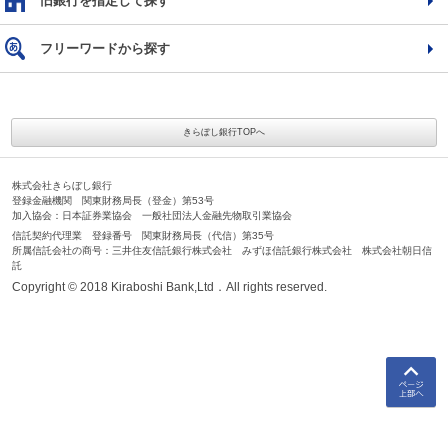
旧銀行を指定して探す
フリーワードから探す
きらぼし銀行TOPへ
株式会社きらぼし銀行
登録金融機関 関東財務局長（登金）第53号
加入協会：日本証券業協会 一般社団法人金融先物取引業協会
信託契約代理業 登録番号 関東財務局長（代信）第35号
所属信託会社の商号：三井住友信託銀行株式会社 みずほ信託銀行株式会社 株式会社朝日信
託
Copyright © 2018 Kiraboshi Bank,Ltd．All rights reserved.