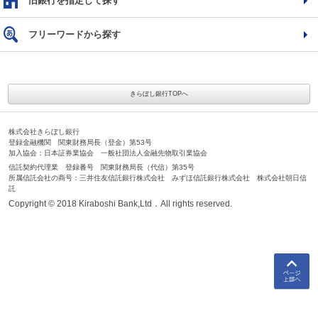
旧銀行を指定して探す
フリーワードから探す
きらぼし銀行TOPへ
株式会社きらぼし銀行
登録金融機関 関東財務局長（登金）第53号
加入協会：日本証券業協会 一般社団法人金融先物取引業協会
信託契約代理業 登録番号 関東財務局長（代信）第35号
所属信託会社の商号：三井住友信託銀行株式会社 みずほ信託銀行株式会社 株式会社朝日信
託
Copyright © 2018 Kiraboshi Bank,Ltd．All rights reserved.