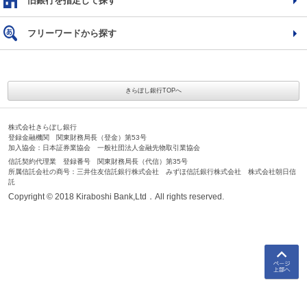
旧銀行を指定して探す
フリーワードから探す
きらぼし銀行TOPへ
株式会社きらぼし銀行
登録金融機関 関東財務局長（登金）第53号
加入協会：日本証券業協会 一般社団法人金融先物取引業協会
信託契約代理業 登録番号 関東財務局長（代信）第35号
所属信託会社の商号：三井住友信託銀行株式会社 みずほ信託銀行株式会社 株式会社朝日信
託
Copyright © 2018 Kiraboshi Bank,Ltd．All rights reserved.