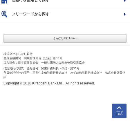
旧銀行を指定して探す
フリーワードから探す
きらぼし銀行TOPへ
株式会社きらぼし銀行
登録金融機関 関東財務局長（登金）第53号
加入協会：日本証券業協会 一般社団法人金融先物取引業協会
信託契約代理業 登録番号 関東財務局長（代信）第35号
所属信託会社の商号：三井住友信託銀行株式会社 みずほ信託銀行株式会社 株式会社朝日信
託
Copyright © 2018 Kiraboshi Bank,Ltd．All rights reserved.